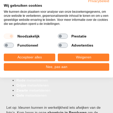
Privacybeleid
Metselstenen aanbiedingen in
Wij gebruiken cookies
We kunnen deze plaatsen voor analyse van onze bezoekersgegevens, om
waalformaat
onze website te verbeteren, gepersonaliseerde inhoud te tonen en om u een
geweldige website-ervaring te bieden. Voor meer informatie over de cookies
Het populaire
waalformaat
(ca. 210 x 100 x 50 mm) is ook
die we gebruiken opent u de instellingen.
verkrijgbaar als restpartij. Dit formaat is de standaard in de
Nederlandse woningbouw en past in vrijwel elk metselverband.
Noodzakelijk
Prestatie
Bekijk restpartijen in waalformaat
Functioneel
Advertenties
Restpartijen metselstenen in
Accepteer alles
Weigeren
populaire kleuren
Nee, pas aan
Ook in onze restpartijen vindt u gevelstenen in uiteenlopende
kleuren. Klik door naar uw favoriete kleur:
Rode
metselstenen
Grijze
metselstenen
Zwarte
metselstenen
Gele
metselstenen
Let op: kleuren kunnen in werkelijkheid iets afwijken van de
foto’s. Kom langs in onze
showtuin in Bergharen
om de