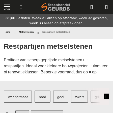
MENU
Ga
28 juli Gesloten. Week 31 alleen op afspraak, week 32 gesloten,
naar
week 33 alleen op afspraak open.
de
inhoud
Home
Metselstenen
Restpartijen metselstenen
Restpartijen metselstenen
Profiteer van scherp geprijsde metselstenen uit
restpartijen. Ideaal voor kleinere bouwprojecten, tuinmuren
of renovatieklussen. Beperkte voorraad, dus op = op!
waalformaat
rood
geel
zwart
grijs