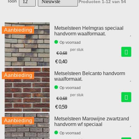
Toon
Producten
1
-
12
van
54
Metselsteen Helmgras speciaal
Aanbieding
handvorm waalformaat.
Op voorraad
per stuk
€ 0,68
€ 0,40
Speciale
prijs
Metselsteen Belcanto handvorm
Aanbieding
waalformaat.
Op voorraad
per stuk
€ 0,68
€ 0,59
Speciale
prijs
Metselsteen Marowijne zwartzand
Aanbieding
handvorm wf speciaal
Op voorraad