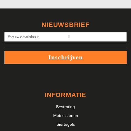
NIEUWSBRIEF
Abonneer
u
op
onze
Inschrijven
nieuwsbrief
INFORMATIE
Bestrating
Metselstenen
Siertegels