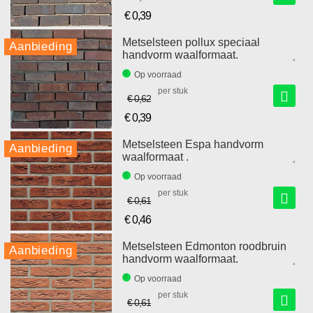
€ 0,39
Speciale
prijs
Metselsteen pollux speciaal
Aanbieding
handvorm waalformaat.
Op voorraad
per stuk
€ 0,62
€ 0,39
Speciale
prijs
Metselsteen Espa handvorm
Aanbieding
waalformaat .
Op voorraad
per stuk
€ 0,61
€ 0,46
Speciale
prijs
Metselsteen Edmonton roodbruin
Aanbieding
handvorm waalformaat.
Op voorraad
per stuk
€ 0,61