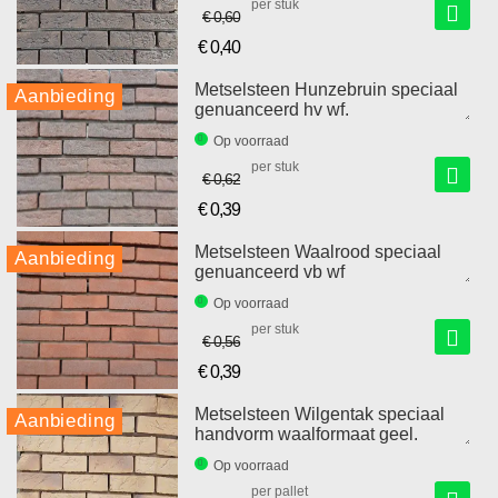
per stuk
€ 0,60
€ 0,40
Speciale
prijs
Metselsteen Hunzebruin speciaal
Aanbieding
genuanceerd hv wf.
Op voorraad
per stuk
€ 0,62
€ 0,39
Speciale
prijs
Metselsteen Waalrood speciaal
Aanbieding
genuanceerd vb wf
Op voorraad
per stuk
€ 0,56
€ 0,39
Speciale
prijs
Metselsteen Wilgentak speciaal
Aanbieding
handvorm waalformaat geel.
Op voorraad
per pallet