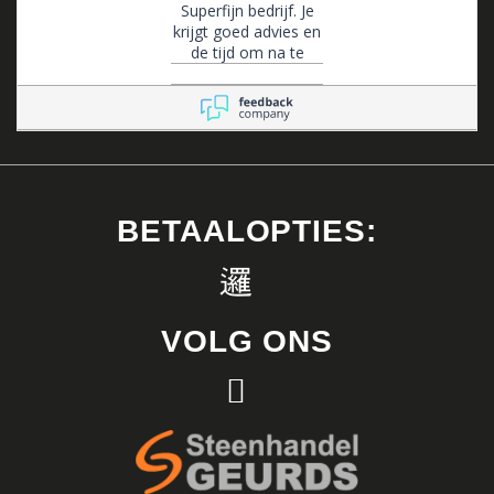
Superfijn bedrijf. Je
krijgt goed advies en
de tijd om na te
denken. Ze zijn altijd
bereikbaar voor
advies en flexibel in
het maken van
afspraken.
BETAALOPTIES:
VOLG ONS