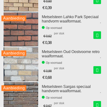
€ 0,60
€ 0,39
Speciale
prijs
Metselsteen Lahko Park Speciaal
Aanbieding
handvorm waalformaat.
Op voorraad
per stuk
€ 0,62
€ 0,38
Speciale
prijs
Metselsteen Oud Oostvoorne retro
Aanbieding
waalformaat.
Op voorraad
per stuk
€ 0,88
€ 0,68
Speciale
prijs
Metselsteen Sargas speciaal
Aanbieding
handvorm waalformaat.
Op voorraad
per stuk
€ 0,67