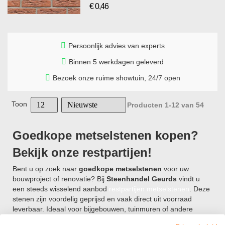
€ 0,46
Speciale
prijs
Persoonlijk advies van experts
Binnen 5 werkdagen geleverd
Bezoek onze ruime showtuin, 24/7 open
Toon
Producten
1
-
12
van
54
Goedkope metselstenen kopen?
Bekijk onze restpartijen!
Bent u op zoek naar
goedkope metselstenen
voor uw
bouwproject of renovatie? Bij
Steenhandel Geurds
vindt u
een steeds wisselend aanbod
restpartijen metselstenen
. Deze
stenen zijn voordelig geprijsd en vaak direct uit voorraad
leverbaar. Ideaal voor bijgebouwen, tuinmuren of andere
budgetvriendelijke toepassingen.