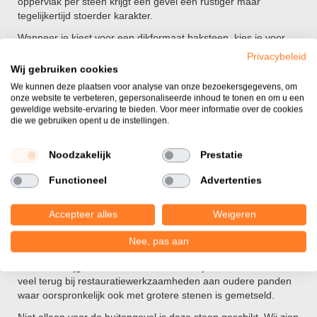
oppervlak per steen krijgt een gevel een rustiger maar
tegelijkertijd stoerder karakter.
Wanneer je kiest voor een dikformaat baksteen, kies je voor
een product dat historisch gezien veel werd toegepast in de
Privacybeleid
Nederlandse woningbouw. Wij merken dat deze maatvoering
Wij gebruiken cookies
ook sterk aan populariteit wint in moderne architectuur waarbij
We kunnen deze plaatsen voor analyse van onze bezoekersgegevens, om
men een massieve uitstraling wil creëren. In
onze showtuin in
onze website te verbeteren, gepersonaliseerde inhoud te tonen en om u een
Bergharen
kun je de verschillende texturen en formaten in het
geweldige website-ervaring te bieden. Voor meer informatie over de cookies
die we gebruiken opent u de instellingen.
echt bekijken om te zien wat het beste bij jouw project past.
Toepassingen van dikformaat
Noodzakelijk
Prestatie
baksteen
Functioneel
Advertenties
De dikformaat baksteen wordt voor uiteenlopende projecten
ingezet. Vanwege de robuuste afmetingen is het een
Accepteer alles
Weigeren
veelgekozen gevelsteen voor landelijke woningen, boerderijen
en herenhuizen. Het formaat vult grote geveloppervlakken op
Nee, pas aan
een natuurlijke manier in, zonder dat het voegwerk de
overhand krijgt. Naast nieuwbouw zien wij deze baksteen ook
veel terug bij restauratiewerkzaamheden aan oudere panden
waar oorspronkelijk ook met grotere stenen is gemetseld.