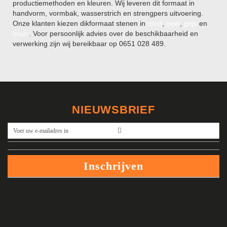
productiemethoden en kleuren. Wij leveren dit formaat in
handvorm, vormbak, wasserstrich en strengpers uitvoering.
Onze klanten kiezen dikformaat stenen in
rood
,
geel
,
grijs
en
bruin
. Voor persoonlijk advies over de beschikbaarheid en
verwerking zijn wij bereikbaar op 0651 028 489.
NIEUWSBRIEF
Abonneer
u
op
onze
Inschrijven
nieuwsbrief