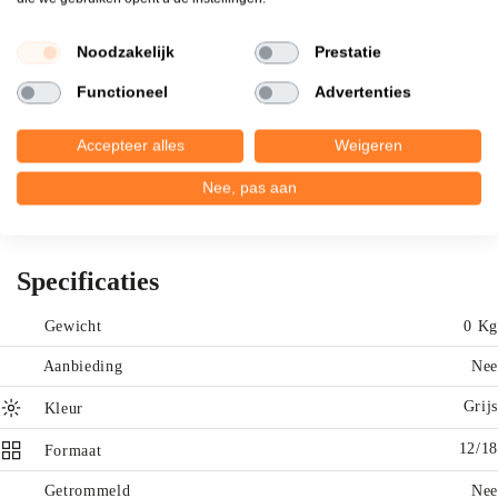
korrel. De kleur is middengrijs en vrij egaal.
Noodzakelijk
Prestatie
Deze eigenschappen zorgen ervoor dat de
Functioneel
Advertenties
Nordic grey grind een luxueuze en uitermate
stijlvolle uitstraling heeft. Gewicht ongeveer
Accepteer alles
Weigeren
1500 kg.
Nee, pas aan
Specificaties
Gewicht
0 Kg
Aanbieding
Nee
Grijs
Kleur
12/18
Formaat
Getrommeld
Nee