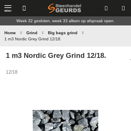
MENU
Ga
Week 32 gesloten, week 33 alleen op afspraak open.
naar
de
Home
Grind
Big bags grind
inhoud
1 m3 Nordic Grey Grind 12/18.
1 m3 Nordic Grey Grind 12/18.
12/18
Ga
naar
het
einde
van
de
afbeeldingen-
gallerij