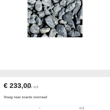
Ga
naar
het
begin
€ 233,00
per m3
van
de
Vraag naar exacte voorraad
afbeeldingen-
gallerij
m3