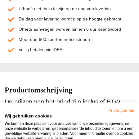
U hoeft niet thuis te zijn op de dag van levering
De dag voor levering wordt u op de hoogte gebracht
Offerte aanvragen worden binnen 6 uur beantwoord
Meer dan 600 soorten metselstenen
Veilig betalen via iDEAL
Productomschrijving
De prijzen van het grind zijn inclusief BTW.
Transport kosten zijn 58,- inclusief BTW door
Privacybeleid
Wij gebruiken cookies
heel Nederland geleverd met uitzondering van
We kunnen deze plaatsen voor analyse van onze bezoekersgegevens, om
de Waddeneilanden. Nordic grey grind is een
onze website te verbeteren, gepersonaliseerde inhoud te tonen en om u een
geweldige website-ervaring te bieden. Voor meer informatie over de cookies
zeer sierlijke grindsoort met een mooie ronde
die we gebruiken opent u de instellingen.