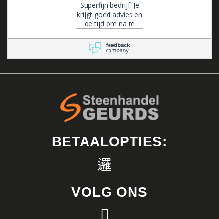
Superfijn bedrijf. Je
krijgt goed advies en
de tijd om na te
denken. Ze zijn altijd
bereikbaar voor
advies en flexibel in
het maken van
afspraken.
BETAALOPTIES:
VOLG ONS