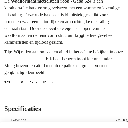
De
Waalformaat metselsteen rood - Geba 524
is een
karaktervolle handvorm gevelsteen met een warme en levendige
uitstraling. Deze rode baksteen is bij uitstek geschikt voor
projecten waar een natuurlijke en ambachtelijke uitstraling
centraal staat. Door de specifieke eigenschappen van het
waalformaat en de handvorm structuur krijgt iedere gevel een
karakteristiek en tijdloos gezicht.
Tip:
Wij raden aan om stenen altijd in het echt te bekijken in onze
showroom Bergharen
. Elk beeldscherm toont kleuren anders.
Meng bovendien altijd meerdere pallets diagonaal voor een
gelijkmatig kleurbeeld.
Kleur & uitstraling
De hoofdkleur van deze sortering is een krachtig rood. Binnen de
partij tref je natuurlijke nuances aan die variëren van helder
oranjerood tot dieper, donkerder rood. Deze variaties ontstaan
Specificaties
tijdens het bakproces in de oven, waarbij de
temperatuurverschillen dragen bij aan de uiteindelijke
Gewicht
675 Kg
kleurnuances. Het resultaat is een gevel die leeft en diepte heeft,