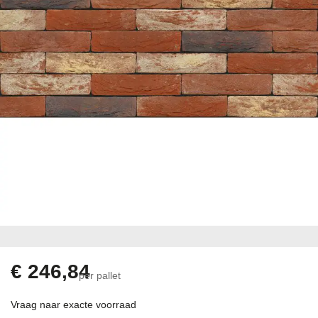
gallerij
Ga
naar
het
begin
€ 246,84
per pallet
van
de
Vraag naar exacte voorraad
afbeeldingen-