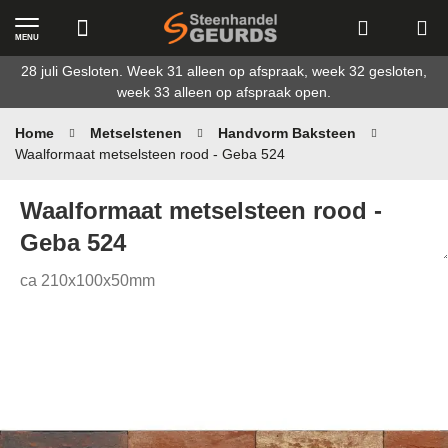
MENU
Ga
28 juli Gesloten. Week 31 alleen op afspraak, week 32 gesloten,
naar
week 33 alleen op afspraak open.
de
inhoud
Home
Metselstenen
Handvorm Baksteen
Waalformaat metselsteen rood - Geba 524
Waalformaat metselsteen rood -
Geba 524
ca 210x100x50mm
Ga
naar
het
einde
van
de
afbeeldingen-