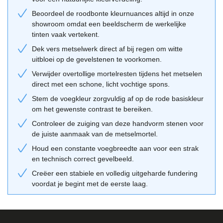
Voor een optimaal resultaat adviseren wij om deze steen te
metselen in wildverband of halfsteensverband. De keuze van de
Beoordeel de roodbonte kleurnuances altijd in onze
showroom omdat een beeldscherm de werkelijke
voegmortel heeft een grote invloed op het eindresultaat; een
tinten vaak vertekent.
verdiepte voeg in een grijstint benadrukt de vorm van de steen,
terwijl een lichte voeg de gevel een frisser uiterlijk geeft. Gebruik
Dek vers metselwerk direct af bij regen om witte
uitbloei op de gevelstenen te voorkomen.
onze
adviestool
om verschillende combinaties te visualiseren.
Vergeet niet om de stenen altijd diagonaal van de pallet af te rapen
Verwijder overtollige mortelresten tijdens het metselen
direct met een schone, licht vochtige spons.
en meerdere pallets tegelijk te verwerken voor de beste
kleurverdeling.
Stem de voegkleur zorgvuldig af op de rode basiskleur
om het gewenste contrast te bereiken.
Controleer de zuiging van deze handvorm stenen voor
de juiste aanmaak van de metselmortel.
Houd een constante voegbreedte aan voor een strak
en technisch correct gevelbeeld.
Creëer een stabiele en volledig uitgeharde fundering
voordat je begint met de eerste laag.