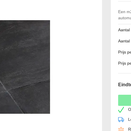
Een m2
automa
Aantal
Aantal
Prijs 
Prijs p
Eindt
O
L
R