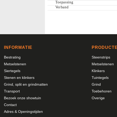
Toepassing
Maatvast
Verband
Alle tegels zijn gerectificeerd. Dat bet
alle zijkanten recht zijn. Dit zorgt voor 
terras.
INFORMATIE
PRODUCT
Wij wijzen u erop dat foto's een indicat
om altijd de kleur van het product in 
Bestrating
Steenstrips
Metselstenen
Metselstenen
Siertegels
Klinkers
Stenen en klinkers
Tuintegels
Grind, split en grindmatten
Grind
Transport
Toebehoren
Bezoek onze showtuin
Overige
Contact
Adres & Openingstijden