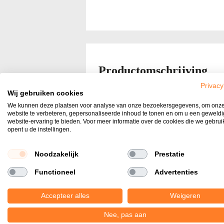
Ga
naar
het
Productomschrijving
begin
van
Privacy
Wij gebruiken cookies
de
Weersbestendig
We kunnen deze plaatsen voor analyse van onze bezoekersgegevens, om onz
afbeeldingen-
website te verbeteren, gepersonaliseerde inhoud te tonen en om u een geweld
gallerij
website-ervaring te bieden. Voor meer informatie over de cookies die we gebru
De tegels beschikken over een antislip w
opent u de instellingen.
weertype, veilig over je terras kunt lope
Noodzakelijk
Prestatie
Kras bestendig &
Functioneel
Advertenties
bestand tegen zuren
Accepteer alles
Weigeren
Keramische materialen zijn kras ongevoe
Nee, pas aan
Vuil en vocht zal niet in het oppervlak