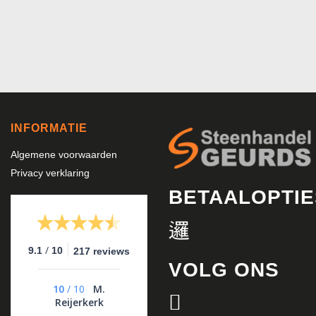
INFORMATIE
Algemene voorwaarden
Privacy verklaring
BETAALOPTIE
/
9.1
10
217 reviews
VOLG ONS
10
/
10
M.
Reijerkerk