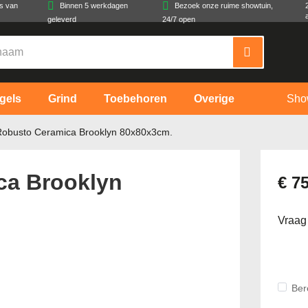
es van
Binnen 5 werkdagen
Bezoek onze ruime showtuin,
geleverd
24/7 open
gels
Grind
Toebehoren
Overige
Sho
Robusto Ceramica Brooklyn 80x80x3cm.
ca Brooklyn
€ 7
Vraag
Ber