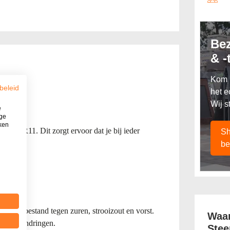
Be
& -
Kom l
beleid
het e
Wij s
e
ige
iken
aarde R11. Dit zorgt ervoor dat je bij ieder
Sh
n!
be
lig en bestand tegen zuren, strooizout en vorst.
Waar
 kunnen indringen.
Stee