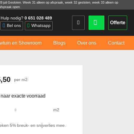
28 juli Gesloten. Week 31 alleen op afspraak, week 32 gesloten, week 33 alleen op
afspraak open.
Hulp nodig?
0 651 028 489
Offerte
Bel ons
Whatsapp
wtuin en Showroom
Blogs
Over ons
Contact
5,50
per m2
 naar exacte voorraad
m2
eken 5% breuk- en snijverlies mee.