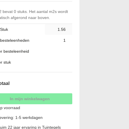
 bevat 0 stuks. Het aantal m2s wordt
tisch afgerond naar boven.
 Stuk
 besteleenheden
per besteleenheid
er stuk
otaal
In mijn winkelwagen
p voorraad
evering: 1-5 werkdagen
uim 22 jaar ervaring in Tuintegels