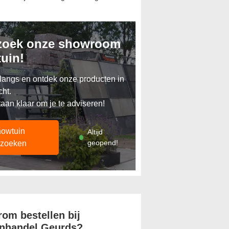
Toevoegen aan offerte
zoek onze showroom
tuin!
angs en ontdek onze producten in
cht.
taan klaar om je te adviseren!
owtuin
Altijd
geopend!
zoeken
om bestellen bij
nhandel Geurds?