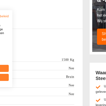
Kom l
het e
beleid
Wij s
e
ige
iken
Sh
be
1500 Kg
Nee
Waar
Bruin
Stee
Nee
U
geleve
Nee
U
leverin