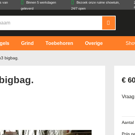
es van
Binnen 5 werkdagen
Bezoek onze ruime showtuin,
geleverd
24/7 open
gels
Grind
Toebehoren
Overige
Sho
m3 bigbag.
bigbag.
€ 6
Vraag
Aantal
Prijs 