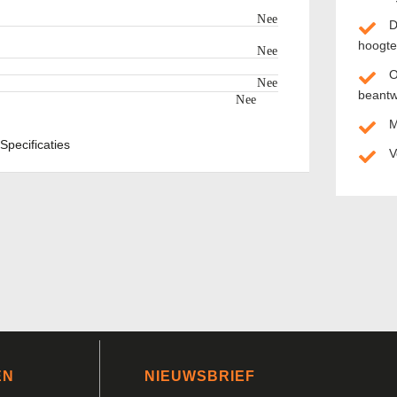
Nee
D
hoogte
Nee
O
Nee
beant
Nee
M
Specificaties
V
EN
NIEUWSBRIEF