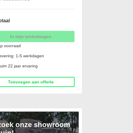
otaal
In mijn winkelwagen
p voorraad
evering: 1-5 werkdagen
uim 22 jaar ervaring
Toevoegen aan offerte
zoek onze showroom
tuin!