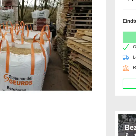
Eindt
O
L
R
Be
& -