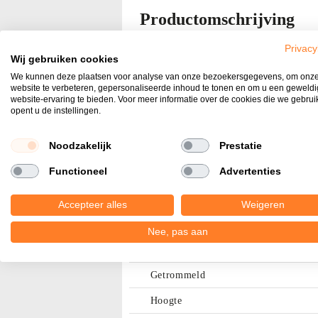
naar
Productomschrijving
het
begin
Vulzand in 1 m3 bigbag.
Privacy
van
Wij gebruiken cookies
de
We kunnen deze plaatsen voor analyse van onze bezoekersgegevens, om onz
website te verbeteren, gepersonaliseerde inhoud te tonen en om u een geweld
afbeeldingen-
website-ervaring te bieden. Voor meer informatie over de cookies die we gebru
gallerij
opent u de instellingen.
Specificaties
Noodzakelijk
Prestatie
Functioneel
Advertenties
Gewicht
Aanbieding
Accepteer alles
Weigeren
Kleur
Nee, pas aan
Formaat
Getrommeld
Hoogte