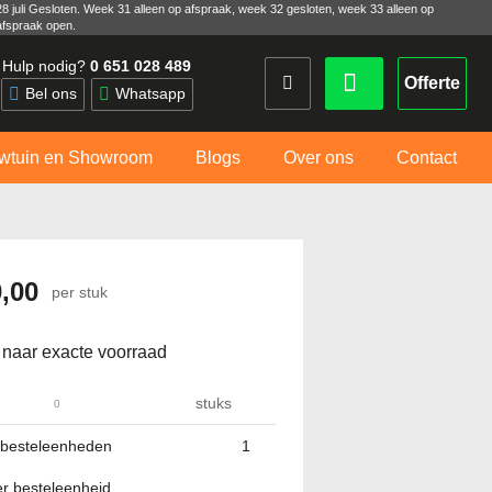
28 juli Gesloten. Week 31 alleen op afspraak, week 32 gesloten, week 33 alleen op
afspraak open.
Hulp nodig?
0 651 028 489
Offerte
Bel ons
Whatsapp
wtuin en Showroom
Blogs
Over ons
Contact
0,00
per stuk
 naar exacte voorraad
stuks
 besteleenheden
per besteleenheid