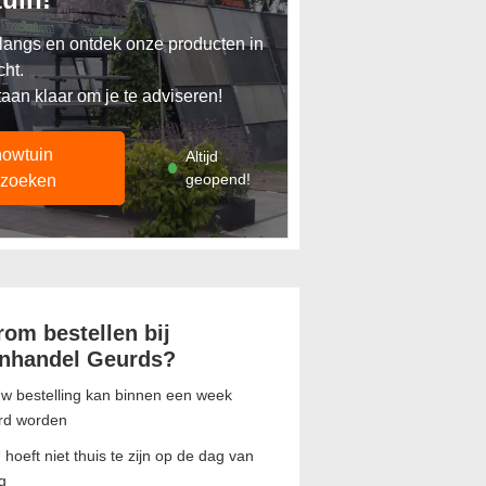
angs en ontdek onze producten in
cht.
taan klaar om je te adviseren!
owtuin
Altijd
geopend!
zoeken
om bestellen bij
nhandel Geurds?
w bestelling kan binnen een week
rd worden
 hoeft niet thuis te zijn op de dag van
g