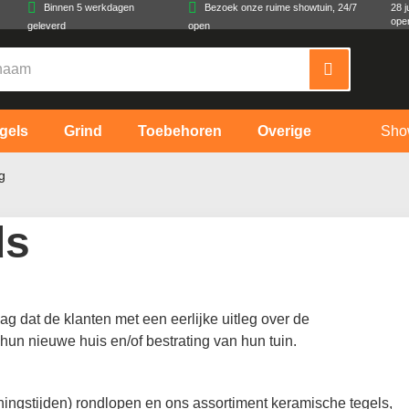
Binnen 5 werkdagen
Bezoek onze ruime showtuin, 24/7
28 j
ope
geleverd
open
gels
Grind
Toebehoren
Overige
Sho
g
ds
g dat de klanten met een eerlijke uitleg over de
hun nieuwe huis en/of bestrating van hun tuin.
ningstijden) rondlopen en ons assortiment keramische tegels,