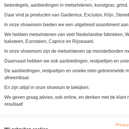
betontegels, aanbiedingen in metselstenen, kunstgras, grind, 
Daar vind je producten van Gardenlux, Excluton, Klijn, Ston
In onze showroom bieden we een uitgebreid assortiment aan
We hebben metselstenen van veel Nederlandse fabrieken, Wi
baksteen, Eurosteen, Caprice en Rijswaard.
In onze showroom zijn de metselstenen op monsterborden met
Daarnaast hebben we ook aanbiedingen, restpartijen en unie
De aanbiedingen, restpartijen en unieke retro getrommelde me
afneembaar.
En zijn altijd in onze showtuin te bekijken.
We geven graag advies, ook online, en denken met de klant me
resultaat!
Ik ben Marco Geurds, sinds 1999 zelfstandig ondernemer. W
Privacy