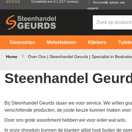
Gemiddeld een
9.1
(217 reviews)
Persoonlijk advies van
Ga
experts
naar
de
inhoud
Steenstrips
Metselstenen
Klinkers
Tuinte
Home
Over Ons | Steenhandel Geurds | Specialist in Bestratin
Steenhandel Geur
Bij Steenhandel Geurds staan we voor service. We willen graa
verschillende producten, de juiste keuze kunnen maken voor 
Door ons grote assortiment hebben we voor ieder wat wils.
In onze showtuin kunnen de klanten altijd (ook buiten de ope