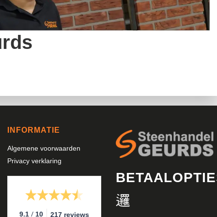
urds
INFORMATIE
Algemene voorwaarden
Privacy verklaring
BETAALOPTIE
/
9.1
10
217 reviews