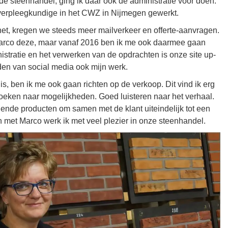
de steenhandel, ging ik daar ook de administratie voor doen.
 verpleegkundige in het CWZ in Nijmegen gewerkt.
net, kregen we steeds meer mailverkeer en offerte-aanvragen.
arco deze, maar vanaf 2016 ben ik me ook daarmee gaan
stratie en het verwerken van de opdrachten is onze site up-
den van social media ook mijn werk.
is, ben ik me ook gaan richten op de verkoop. Dit vind ik erg
oeken naar mogelijkheden. Goed luisteren naar het verhaal.
illende producten om samen met de klant uiteindelijk tot een
 met Marco werk ik met veel plezier in onze steenhandel.