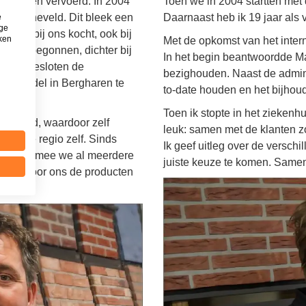
n, werden vervoerd. In 2004
Toen we in 2004 startten met 
 in Barneveld. Dit bleek een
Daarnaast heb ik 19 jaar als
e
ige
 klant bij ons kocht, ook bij
iken
Met de opkomst van het inter
andel begonnen, dichter bij
In het begin beantwoordde M
n ook besloten de
bezighouden. Naast de admini
teenhandel in Bergharen te
to-date houden en het bijhou
Toen ik stopte in het ziekenhu
derland, waardoor zelf
leuk: samen met de klanten z
k in de regio zelf. Sinds
Ik geef uitleg over de versch
teur waarmee we al meerdere
juiste keuze te komen. Samen
engen voor ons de producten