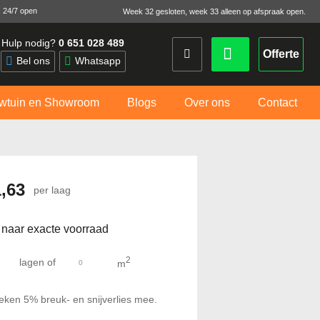
 24/7 open
Week 32 gesloten, week 33 alleen op afspraak open.
Hulp nodig?
0 651 028 489
Offerte
Bel ons
Whatsapp
wtuin en Showroom
Blogs
Over ons
Contact
1,63
per laag
 naar exacte voorraad
2
lagen
of
m
eken 5% breuk- en snijverlies mee.