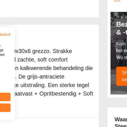
Be
& -
beleid
Kom l
e
teen 20x30x6 grezzo. Strakke
ige
het e
iken
Wij s
luweel zachte, soft comfort
 vuil- en kalkwerende behandeling die
Sh
leuren. De grijs-antraciete
be
n unieke uitstraling. Een sterke tegel
s. + Maatvast + Opritbestendig + Soft
Waar
Stee