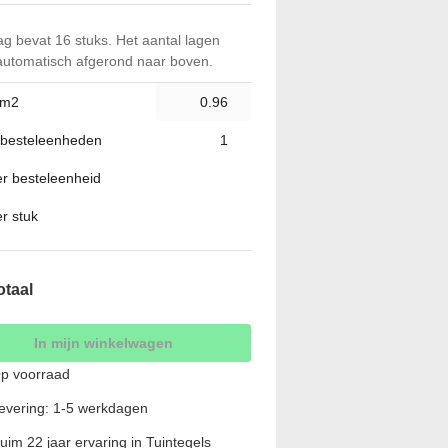
ag bevat 16 stuks. Het aantal lagen
automatisch afgerond naar boven.
 m2
 besteleenheden
per besteleenheid
er stuk
otaal
In mijn winkelwagen
p voorraad
evering: 1-5 werkdagen
uim 22 jaar ervaring in Tuintegels