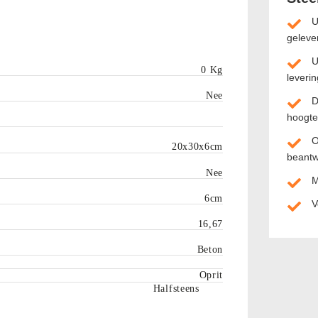
U
geleve
U
0 Kg
leverin
Nee
D
hoogte
O
20x30x6cm
beant
Nee
M
6cm
V
16,67
Beton
Oprit
Halfsteens