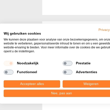
Ga
naar
het
Privacy
Productomschrijving
Wij gebruiken cookies
begin
We kunnen deze plaatsen voor analyse van onze bezoekersgegevens, om onz
van
60plus soft comfort terrass
website te verbeteren, gepersonaliseerde inhoud te tonen en om u een geweld
de
website-ervaring te bieden. Voor meer informatie over de cookies die we gebru
20x30x6 terras stenen met f
opent u de instellingen.
afbeeldingen-
afwerking. Terrastegels met
gallerij
Noodzakelijk
Prestatie
ook nog eens bijna niet verk
Functioneel
Advertenties
kleurstelling geeft je tuin ee
die makkelijk te verwerken i
Accepteer alles
Weigeren
comfort afwerking
Nee, pas aan