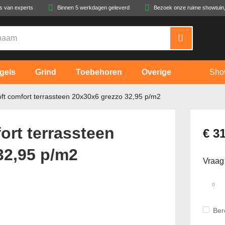
es van experts
Binnen 5 werkdagen geleverd
Bezoek onze ruime showtuin,
gels
Grind
Toebehoren
Overige
Sho
oft comfort terrassteen 20x30x6 grezzo 32,95 p/m2
ort terrassteen
€ 3
32,95 p/m2
Vraag
Ber