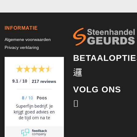
INFORMATIE
Algemene voorwaarden
Privacy verklaring
BETAALOPTIE
/
9.1
10
217 reviews
VOLG ONS
8
/
10
Poos
Superfijn bedrijf. Je
krijgt goed advies en
de tijd om na te
denken. Ze zijn altijd
bereikbaar voor
advies en flexibel in