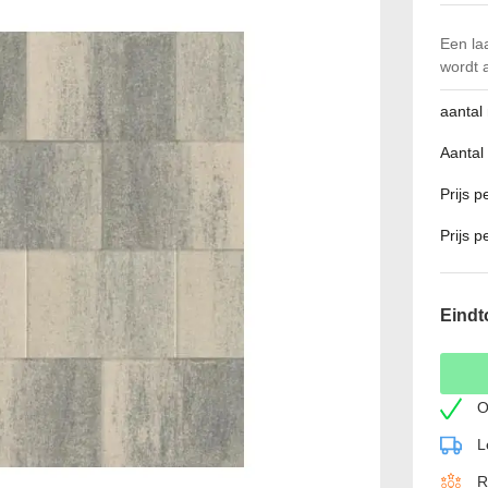
Een la
wordt 
aantal
Aantal
Prijs 
Prijs p
Eindt
O
L
R