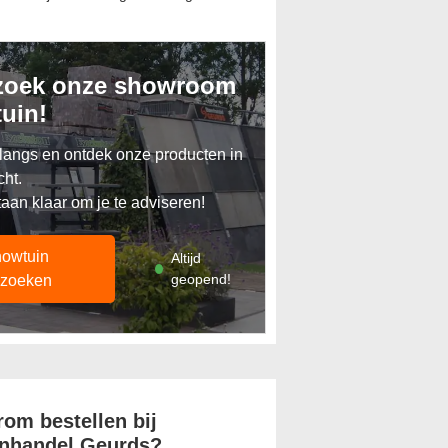
Toevoegen aan offerte
zoek onze showroom
tuin!
angs en ontdek onze producten in
cht.
taan klaar om je te adviseren!
owtuin
Altijd
geopend!
zoeken
om bestellen bij
nhandel Geurds?