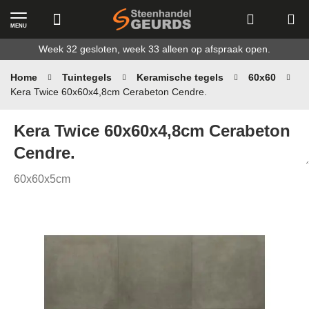
MENU
Ga
Week 32 gesloten, week 33 alleen op afspraak open.
naar
de
Home
Tuintegels
Keramische tegels
60x60
inhoud
Kera Twice 60x60x4,8cm Cerabeton Cendre.
Kera Twice 60x60x4,8cm Cerabeton
Cendre.
60x60x5cm
Ga
naar
het
einde
van
de
afbeeldingen-
gallerij