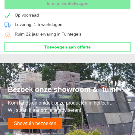
In mijn winkelwagen
Op voorraad
Levering: 1-5 werkdagen
Ruim 22 jaar ervaring in Tuintegels
Toevoegen aan offerte
Bezoek onze showroom & -tuin!
Kom langs en ontdek onze producten in het echt.
Wij staan klaar om je te adviseren!
Showtuin bezoeken
Altijd geopend!