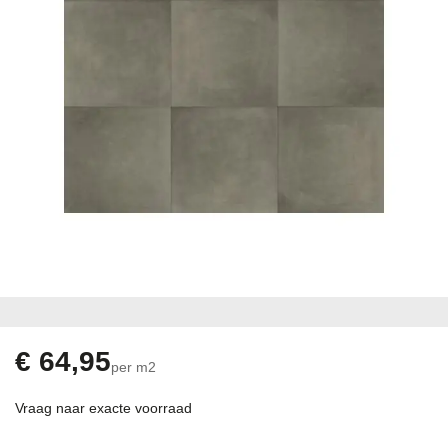
Ga
naar
het
begin
€ 64,95
per m2
van
de
Vraag naar exacte voorraad
afbeeldingen-
gallerij