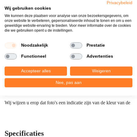
Privacybeleid
Wij gebruiken cookies
We kunnen deze plaatsen voor analyse van onze bezoekersgegevens, om
onze website te verbeteren, gepersonaliseerde inhoud te tonen en om u een
Productomschrijving
geweldige website-ervaring te bieden. Voor meer informatie over de cookies
die we gebruiken opent u de instellingen.
Onze keramische tegel Kera Twice Cerabeton Cendre 60x60 is
een schitterende tegel als u tuin, dakterras of openbare ruimte te
Noodzakelijk
Prestatie
bestraten heeft. Sterk, onderhoudsvriendelijk en vooral met hoog
voetcomfort. In de zomer kunt u daarom comfortabel met blote
Functioneel
Advertenties
voeten op onze Kera Twice tegel lopen. De tegels blijven
bovendien lang hun kleur behouden. Vuil, mos en algen krijgen
Accepteer alles
Weigeren
door verschillende behandelingen én het leggen met voeg weinig
Nee, pas aan
kans om door te komen. Dat maakt ons Kera Twice tegel perfect
voor uw bestrating.
Wij wijzen u erop dat foto's een indicatie zijn van de kleur van de
materialen. Ons advies is om altijd de kleur van het product in de
showroom of showtuin te komen bekijken.
Specificaties