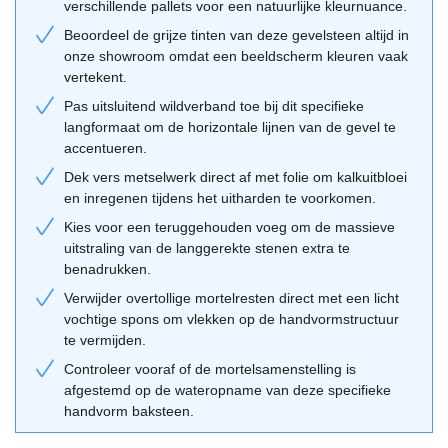
verschillende pallets voor een natuurlijke kleurnuance.
ontwerpen waar grote glaspartijen en strakke kaders centraal
Beoordeel de grijze tinten van deze gevelsteen altijd in
staan. Ook in de industriële architectuur komt deze handvorm
onze showroom omdat een beeldscherm kleuren vaak
baksteen goed tot zijn recht. Voor wie op zoek is naar een
vertekent.
alternatief voor traditionele rode tinten, bieden deze
metselstenen
Pas uitsluitend wildverband toe bij dit specifieke
grijs
een eigentijdse oplossing die toch de warmte van keramisch
langformaat om de horizontale lijnen van de gevel te
materiaal behoudt. Het is een steen die niet gebonden is aan een
accentueren.
specifieke trend, maar door zijn neutrale kleur jarenlang relevant
Dek vers metselwerk direct af met folie om kalkuitbloei
blijft.
en inregenen tijdens het uitharden te voorkomen.
Combinatietips van de Geba 500
Kies voor een teruggehouden voeg om de massieve
uitstraling van de langgerekte stenen extra te
Voor het beste resultaat combineer je deze steen met een
benadrukken.
voegkleur die dicht bij de steenkleur ligt, of kies je voor de
Verwijder overtollige mortelresten direct met een licht
specifieke verwerkingsmethode met dunne voegen. Dit benadrukt
vochtige spons om vlekken op de handvormstructuur
het massieve karakter van het metselwerk. Combineer de grijze
te vermijden.
gevel met zwarte of antracietkleurige kozijnen voor een krachtig
Controleer vooraf of de mortelsamenstelling is
contrast, of kies juist voor licht hout om de gevel een zachtere
afgestemd op de wateropname van deze specifieke
uitstraling te geven. Gebruik onze
adviestool
om te zien hoe deze
handvorm baksteen.
steen reageert op verschillende verbanden. Vergeet niet om stenen