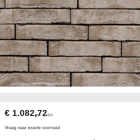
Ga
naar
het
begin
€ 1.082,72
per pallet
van
de
Vraag naar exacte voorraad
afbeeldingen-
gallerij