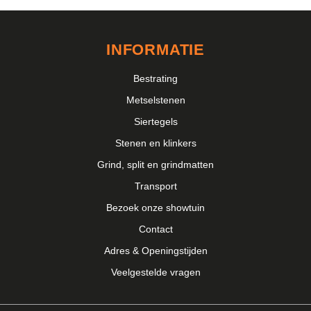
van verschillende pallets diagonaal af te opperen om kleurblokken
in de gevel te voorkomen.
INFORMATIE
Bestrating
Metselstenen
Siertegels
Stenen en klinkers
Grind, split en grindmatten
Transport
Bezoek onze showtuin
Contact
Adres & Openingstijden
Veelgestelde vragen