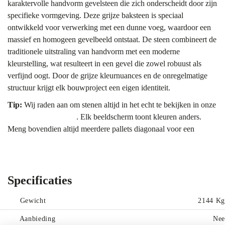
karaktervolle handvorm gevelsteen die zich onderscheidt door zijn
specifieke vormgeving. Deze grijze baksteen is speciaal
ontwikkeld voor verwerking met een dunne voeg, waardoor een
massief en homogeen gevelbeeld ontstaat. De steen combineert de
traditionele uitstraling van handvorm met een moderne
kleurstelling, wat resulteert in een gevel die zowel robuust als
verfijnd oogt. Door de grijze kleurnuances en de onregelmatige
structuur krijgt elk bouwproject een eigen identiteit.
Tip:
Wij raden aan om stenen altijd in het echt te bekijken in onze
showroom Bergharen
. Elk beeldscherm toont kleuren anders.
Meng bovendien altijd meerdere pallets diagonaal voor een
gelijkmatig kleurbeeld.
Kleur & uitstraling
De kleur van de Geba 500 laat zich omschrijven als een
Specificaties
evenwichtig grijs met subtiele nuances. Tijdens het bakproces
ontstaan natuurlijke variaties in de grijstinten, variërend van licht
Gewicht
2144 Kg
zilvergrijs tot dieper muisgrijs. Deze kleurschakeringen zorgen
Aanbieding
Nee
ervoor dat de gevel niet eentonig wordt, maar juist een levendige