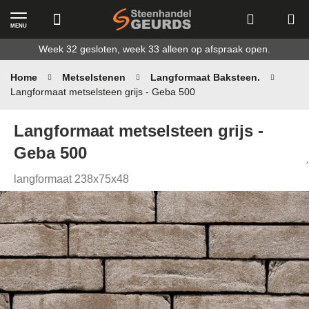
MENU
Ga
Week 32 gesloten, week 33 alleen op afspraak open.
naar
de
Home
Metselstenen
Langformaat Baksteen.
inhoud
Langformaat metselsteen grijs - Geba 500
Langformaat metselsteen grijs -
Geba 500
langformaat 238x75x48
Ga
naar
het
einde
van
de
afbeeldingen-
gallerij