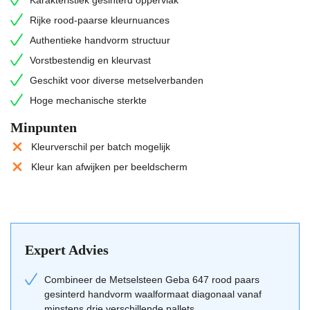
bestand tegen de wisselende Nederlandse weersinvloeden. Je kunt
Rijke rood-paarse kleurnuances
deze steen verwerken in zowel wildverband als
Authentieke handvorm structuur
halfsteensverband, afhankelijk van het gewenste visuele ritme in
Vorstbestendig en kleurvast
de gevel.
Geschikt voor diverse metselverbanden
Nieuwbouw van woningen en appartementen
Hoge mechanische sterkte
Renovatie van historische panden
Minpunten
Tuinmuren en erfafscheidingen
Kleurverschil per batch mogelijk
Plinten en accenten in gevelontwerpen
Kleur kan afwijken per beeldscherm
Bouwstijl & periode voor deze roodpaarse
bakstenen
De Geba 647 past uitstekend bij de industriële bouwstijl of de
moderne architectuur waarbij een stoere, bijna rauwe uitstraling
Expert Advies
gewenst is. Ook in de traditionele woningbouw, zoals bij statige
herenhuizen of landelijke villa's, komt de roodpaarse kleur met
Combineer de Metselsteen Geba 647 rood paars
sintering goed tot zijn recht. De steen heeft een tijdloze kwaliteit
gesinterd handvorm waalformaat diagonaal vanaf
minstens drie verschillende pallets.