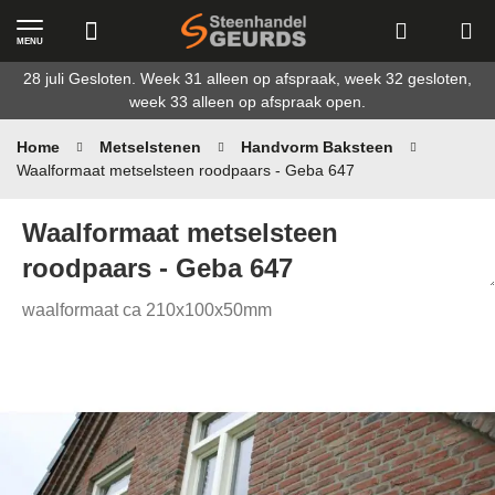
MENU
Ga
28 juli Gesloten. Week 31 alleen op afspraak, week 32 gesloten,
naar
week 33 alleen op afspraak open.
de
inhoud
Home
Metselstenen
Handvorm Baksteen
Waalformaat metselsteen roodpaars - Geba 647
Waalformaat metselsteen
roodpaars - Geba 647
waalformaat ca 210x100x50mm
Ga
naar
het
einde
van
de
afbeeldingen-