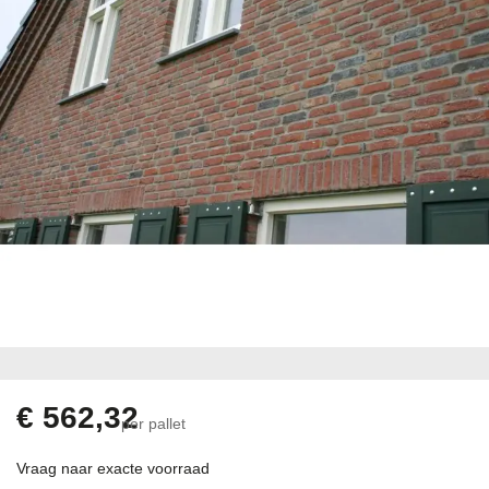
gallerij
Ga
naar
het
begin
€ 562,32
per pallet
van
de
Vraag naar exacte voorraad
afbeeldingen-