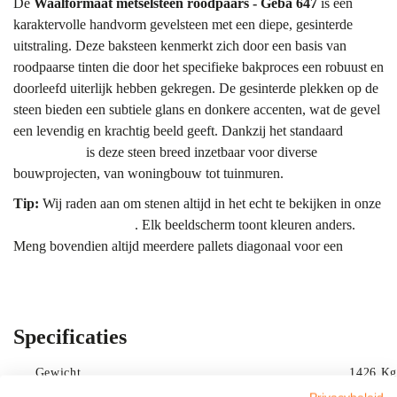
De
Waalformaat metselsteen roodpaars - Geba 647
is een
karaktervolle handvorm gevelsteen met een diepe, gesinterde
uitstraling. Deze baksteen kenmerkt zich door een basis van
roodpaarse tinten die door het specifieke bakproces een robuust en
doorleefd uiterlijk hebben gekregen. De gesinterde plekken op de
steen bieden een subtiele glans en donkere accenten, wat de gevel
een levendig en krachtig beeld geeft. Dankzij het standaard
waalformaat
is deze steen breed inzetbaar voor diverse
bouwprojecten, van woningbouw tot tuinmuren.
Tip:
Wij raden aan om stenen altijd in het echt te bekijken in onze
showroom Bergharen
. Elk beeldscherm toont kleuren anders.
Meng bovendien altijd meerdere pallets diagonaal voor een
gelijkmatig kleurbeeld.
Kleur & uitstraling
De kleur van de Geba 647 is een samenspel van dieprood en
Specificaties
verzadigd paars. De sintering voegt daar antracietkleurige en
metaalachtige nuances aan toe, waardoor geen enkele steen exact
Gewicht
1426 Kg
hetzelfde is. Dat geeft een natuurlijke sortering die niet snel