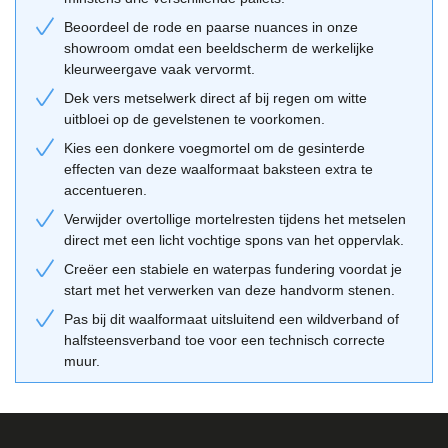
die aansluit bij diverse bouwperiodes en architectonische
stromingen, van jaren '30 stijl tot hedendaags minimalisme.
Beoordeel de rode en paarse nuances in onze
showroom omdat een beeldscherm de werkelijke
Combinatietips van Geba 647
kleurweergave vaak vervormt.
Voor de afwerking kun je variëren met de voegkleur om de
Dek vers metselwerk direct af bij regen om witte
uitstraling te beïnvloeden. Een donkergrijze of zwarte voeg maakt
uitbloei op de gevelstenen te voorkomen.
het geheel strak en modern, terwijl een lichte, zandkleurige voeg
Kies een donkere voegmortel om de gesinterde
de individuele stenen meer naar voren laat komen en een warmer
effecten van deze waalformaat baksteen extra te
beeld geeft. Combineer de steen met natuurstenen dorpels of
accentueren.
donkere aluminium kozijnen voor een krachtig contrast. Gebruik
Verwijder overtollige mortelresten tijdens het metselen
onze
adviestool
voor meer inspiratie en technisch advies over de
direct met een licht vochtige spons van het oppervlak.
beste verwerkingsmethode voor jouw project.
Creëer een stabiele en waterpas fundering voordat je
start met het verwerken van deze handvorm stenen.
Pas bij dit waalformaat uitsluitend een wildverband of
halfsteensverband toe voor een technisch correcte
muur.