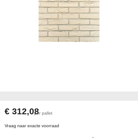
Ga
naar
het
begin
€ 312,08
per pallet
van
de
Vraag naar exacte voorraad
afbeeldingen-
gallerij