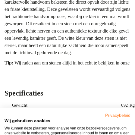
karaktervolle handvorm baksteen die direct opvalt door zijn lichte
en frisse kleurstelling. Deze gevelsteen wordt vervaardigd volgens
het traditionele handvormproces, waarbij de klei in een mal wordt
geworpen. Dit resulteert in een steen met een onregelmatig
oppervlak, lichte nerven en een authentieke textuur die elke gevel
een levendig karakter geeft. De witte kleur van deze steen is niet
steriel, maar heeft een natuurlijke zachtheid die mooi samenspeelt
met de lichtinval gedurende de dag.
Tip:
Wij raden aan om stenen altijd in het echt te bekijken in onze
showroom Bergharen
. Elk beeldscherm toont kleuren anders.
Meng bovendien altijd meerdere pallets diagonaal voor een
gelijkmatig kleurbeeld.
Specificaties
Kleur & uitstraling
De kleur van de Geba 149 laat zich omschrijven als een gebroken
Gewicht
692 Kg
wit met zeer subtiele nuances. Omdat het een natuurproduct is, zie
Privacybeleid
Aanbieding
Nee
je kleine variaties in de wit-tinten, wat voorkomt dat een grote
Wij gebruiken cookies
gevelwand eruitziet als een vlak plastic geheel. De nuances
Wit
Kleur
We kunnen deze plaatsen voor analyse van onze bezoekersgegevens, om
onze website te verbeteren, gepersonaliseerde inhoud te tonen en om u een
ontstaan tijdens het bakproces en geven de steen zijn diepte. Deze