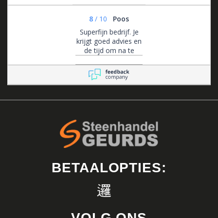
8
/
10
Poos
Superfijn bedrijf. Je
krijgt goed advies en
de tijd om na te
denken. Ze zijn altijd
bereikbaar voor
advies en flexibel in
het maken van
afspraken.
BETAALOPTIES:
VOLG ONS