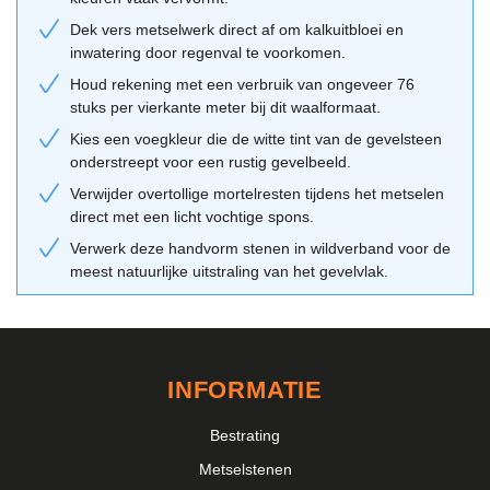
combineren met zwarte kozijnen of houten gevelbekleding.
Dek vers metselwerk direct af om kalkuitbloei en
Verwerking kan zowel in wildverband als in halfsteensverband
inwatering door regenval te voorkomen.
plaatsvinden. Voor een deskundig advies over de juiste mortel en
Houd rekening met een verbruik van ongeveer 76
kleurcombinaties kun je gebruikmaken van onze
adviestool
of een
stuks per vierkante meter bij dit waalformaat.
bezoek brengen aan onze showroom.
Kies een voegkleur die de witte tint van de gevelsteen
onderstreept voor een rustig gevelbeeld.
Verwijder overtollige mortelresten tijdens het metselen
direct met een licht vochtige spons.
Verwerk deze handvorm stenen in wildverband voor de
meest natuurlijke uitstraling van het gevelvlak.
INFORMATIE
Bestrating
Metselstenen