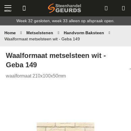
MENU
Ga
Week 32 gesloten, week 33 alleen op afspraak open.
naar
de
Home
Metselstenen
Handvorm Baksteen
inhoud
Waalformaat metselsteen wit - Geba 149
Waalformaat metselsteen wit -
Geba 149
waalformaat 210x100x50mm
Ga
naar
het
einde
van
de
afbeeldingen-
gallerij