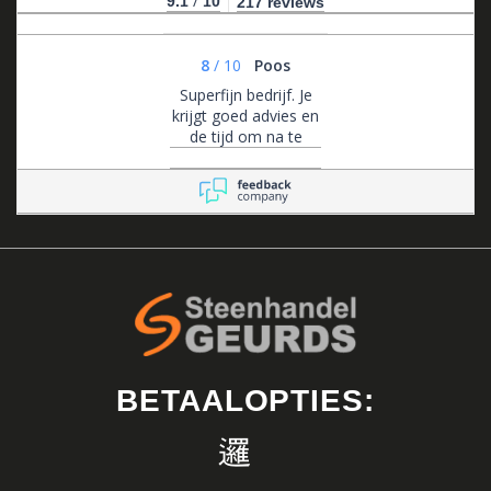
/
9.1
10
217 reviews
8
/
10
Poos
Superfijn bedrijf. Je
krijgt goed advies en
de tijd om na te
denken. Ze zijn altijd
bereikbaar voor
advies en flexibel in
het maken van
afspraken.
BETAALOPTIES: