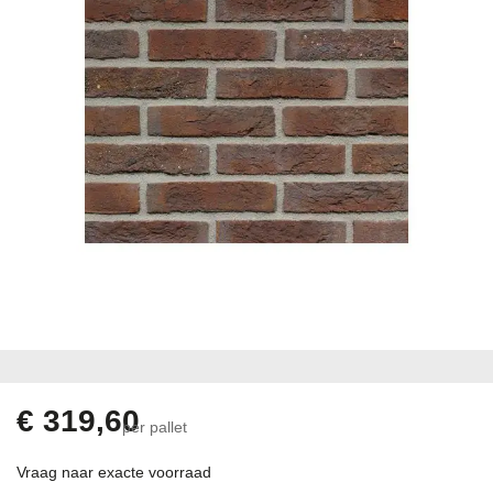
gallerij
Ga
naar
het
begin
€ 319,60
per pallet
van
de
Vraag naar exacte voorraad
afbeeldingen-