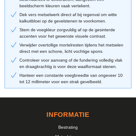
beeldscherm kleuren vaak vertekent.
Bouwstijl & periode voor deze blauwrode
Dek vers metselwerk direct af bij regenval om witte
bakstenen
kalkuitbloei op de gevelstenen te voorkomen.
Deze blauwrode stenen passen geschikt bij een industriële of
Stem de voegkleur zorgvuldig af op de gesinterde
moderne bouwstijl, maar misstaan ook zeker niet bij een klassiek
accenten voor het gewenste visuele contrast.
ontwerp met een stoere twist. De donkere nuances geven de
Verwijder overtollige mortelresten tijdens het metselen
architectuur een solide en krachtige uitstraling. In de hedendaagse
direct met een schone, licht vochtige spons.
architectuur wordt deze sortering vaak gekozen om grote
Controleer voor aanvang of de fundering volledig vlak
gevelvlakken te breken met kleurvariatie. Bekijk ook onze andere
en draagkrachtig is voor deze waalformaat stenen.
metselstenen rood
voor vergelijkbare kleurstellingen.
Hanteer een constante voegbreedte van ongeveer 10
tot 12 millimeter voor een strak gevelbeeld.
Combinatietips van Geba 170
Voor een optimaal resultaat combineer je de Geba 170 met een
passende voegkleur. Een donkergrijze voeg maakt het geheel
compacter en moderner, terwijl een lichtere voeg de individuele
INFORMATIE
stenen meer naar voren laat komen. Gebruik onze
adviestool
om
verschillende combinaties te visualiseren.
Bestrating
Vergeet niet om de stenen altijd uit verschillende pakketten te