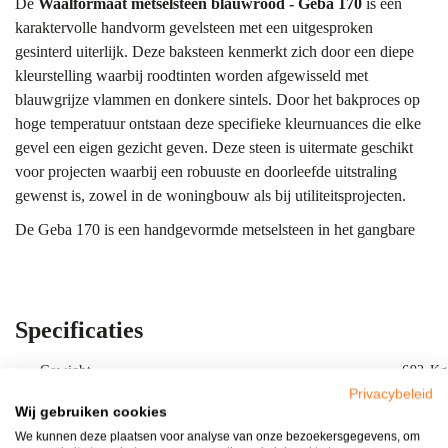
De
Waalformaat metselsteen blauwrood - Geba 170
is een
karaktervolle handvorm gevelsteen met een uitgesproken
gesinterd uiterlijk. Deze baksteen kenmerkt zich door een diepe
kleurstelling waarbij roodtinten worden afgewisseld met
blauwgrijze vlammen en donkere sintels. Door het bakproces op
hoge temperatuur ontstaan deze specifieke kleurnuances die elke
gevel een eigen gezicht geven. Deze steen is uitermate geschikt
voor projecten waarbij een robuuste en doorleefde uitstraling
gewenst is, zowel in de woningbouw als bij utiliteitsprojecten.
De Geba 170 is een handgevormde metselsteen in het gangbare
waalformaat
, en biedt daarmee een herkenbaar en evenwichtig
metselwerkbeeld. Het gesinterde oppervlak geeft de steen een
extra dimensie; de lichte glans van de sintels speelt met het
invallende zonlicht. Dit type metselsteen is volledig vorstbestendig
Specificaties
en behoudt door de jaren heen zijn kleurkracht.
Gewicht
692 Kg
Tip:
Wij raden aan om stenen altijd in het echt te bekijken in onze
Privacybeleid
showroom Bergharen
Aanbieding
. Elk beeldscherm toont kleuren anders.
Nee
Wij gebruiken cookies
Meng bovendien altijd meerdere pallets diagonaal voor een
We kunnen deze plaatsen voor analyse van onze bezoekersgegevens, om
Rood
Kleur