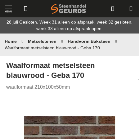
MENU
Ga
28 juli Gesloten. Week 31 alleen op afspraak, week 32 gesloten,
naar
week 33 alleen op afspraak open.
de
inhoud
Home
Metselstenen
Handvorm Baksteen
Waalformaat metselsteen blauwrood - Geba 170
Waalformaat metselsteen
blauwrood - Geba 170
waalformaat 210x100x50mm
Ga
naar
het
einde
van
de
afbeeldingen-