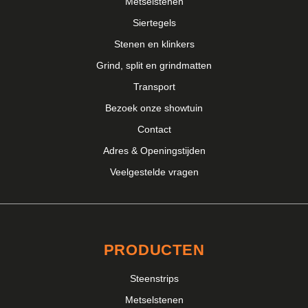
Metselstenen
verwerken om de kleurnuances goed te verspreiden over het hele
Siertegels
oppervlak. Bij Steenhandel Geurds vind je een ruim assortiment
aan
handvorm baksteen
opties voor elk type project.
Stenen en klinkers
Grind, split en grindmatten
Transport
Bezoek onze showtuin
Contact
Adres & Openingstijden
Veelgestelde vragen
PRODUCTEN
Steenstrips
Metselstenen