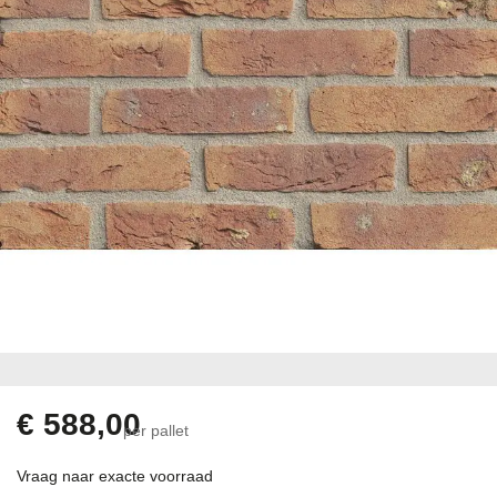
gallerij
Ga
naar
het
begin
€ 588,00
per pallet
van
de
Vraag naar exacte voorraad
afbeeldingen-