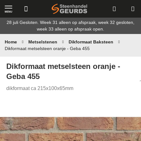
MENU
Ga
28 juli Gesloten. Week 31 alleen op afspraak, week 32 gesloten,
naar
week 33 alleen op afspraak open.
de
inhoud
Home
Metselstenen
Dikformaat Baksteen
Dikformaat metselsteen oranje - Geba 455
Dikformaat metselsteen oranje -
Geba 455
dikformaat ca 215x100x65mm
Ga
naar
het
einde
van
de
afbeeldingen-