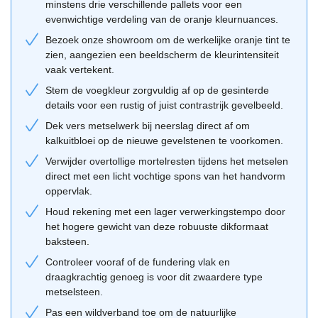
Combinatietips van de Geba 455
minstens drie verschillende pallets voor een
evenwichtige verdeling van de oranje kleurnuances.
Voor een harmonieus resultaat adviseren wij een voegkleur die de
Bezoek onze showroom om de werkelijke oranje tint te
oranje tinten ondersteunt, zoals een beige of lichtgrijze mortel.
zien, aangezien een beeldscherm de kleurintensiteit
Een donkere voeg zal de gesinterde accenten juist meer naar
vaak vertekent.
voren halen voor een contrastrijk effect. Combineer deze stenen
Stem de voegkleur zorgvuldig af op de gesinterde
met houten kozijnen of donkere dakpannen voor een compleet
details voor een rustig of juist contrastrijk gevelbeeld.
plaatje. Verwerking in wildverband of halfsteensverband is beide
Dek vers metselwerk bij neerslag direct af om
mogelijk. Gebruik onze
adviestool
om verschillende combinaties
kalkuitbloei op de nieuwe gevelstenen te voorkomen.
te visualiseren of breng een bezoek aan onze showroom om de
Verwijder overtollige mortelresten tijdens het metselen
textuur zelf te ervaren.
direct met een licht vochtige spons van het handvorm
oppervlak.
Houd rekening met een lager verwerkingstempo door
het hogere gewicht van deze robuuste dikformaat
baksteen.
Controleer vooraf of de fundering vlak en
draagkrachtig genoeg is voor dit zwaardere type
metselsteen.
Pas een wildverband toe om de natuurlijke