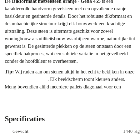
De
Dikformaat metselsteen oranje - Geba 455
is een
karaktervolle handvorm gevelsteen met een opvallende oranje
basiskleur en gesinterde details. Door het robuuste dikformaat en
de ambachtelijke structuur krijgt elk bouwwerk een krachtige
uitstraling. Deze steen is uitermate geschikt voor zowel
woningbouw als utiliteitsbouw waarbij een warme, natuurlijke tint
gewenst is. De gesinterde plekken op de steen ontstaan door een
specifiek bakproces, wat een subtiele variatie in het gevelbeeld
zonder de hoofdkleur te overheersen.
Tip:
Wij raden aan om stenen altijd in het echt te bekijken in onze
showroom Bergharen
. Elk beeldscherm toont kleuren anders.
Meng bovendien altijd meerdere pallets diagonaal voor een
gelijkmatig kleurbeeld.
Kleur & uitstraling
De hoofdtoon van deze Geba 455 is een levendig oranje. Wat
Specificaties
deze sortering onderscheidt, zijn de gesinterde effecten die tijdens
het bakken in de oven ontstaan. Hierdoor vertonen sommige
Gewicht
1440 Kg
stenen donkerdere, bijna metaalachtige accenten die diepte geven