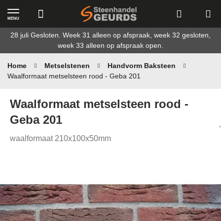
MENU
Ga
28 juli Gesloten. Week 31 alleen op afspraak, week 32 gesloten,
naar
week 33 alleen op afspraak open.
de
inhoud
Home
Metselstenen
Handvorm Baksteen
Waalformaat metselsteen rood - Geba 201
Waalformaat metselsteen rood -
Geba 201
waalformaat 210x100x50mm
Ga
naar
het
einde
van
de
afbeeldingen-