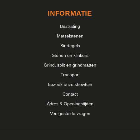
kleurverloop. Je bent ook altijd welkom in onze
showroom
Bergharen
om de stenen in het echt te beoordelen.
INFORMATIE
Bestrating
Metselstenen
Siertegels
Stenen en klinkers
Grind, split en grindmatten
Transport
Bezoek onze showtuin
Contact
Adres & Openingstijden
Veelgestelde vragen