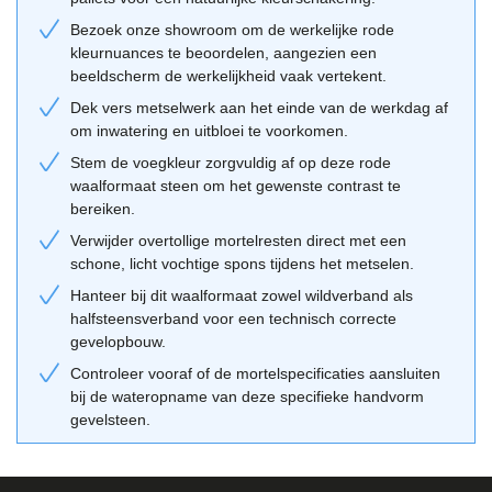
bouwkunst. We zien deze sortering veel terug in de jaren '30 stijl,
Bezoek onze showroom om de werkelijke rode
maar ook in de landelijke architectuur van vandaag. De warme
kleurnuances te beoordelen, aangezien een
rode kleur combineert mooi met natuurlijke materialen zoals hout
beeldscherm de werkelijkheid vaak vertekent.
en riet. Voor wie een tijdloze gevel zoekt die over vijftig jaar nog
Dek vers metselwerk aan het einde van de werkdag af
steeds relevant is, is deze rode metselsteen een veilige en
om inwatering en uitbloei te voorkomen.
esthetisch verantwoorde keuze. Je vindt vergelijkbare stijlen bij
Stem de voegkleur zorgvuldig af op deze rode
onze
handvorm baksteen
collectie, die aansluit bij zowel
waalformaat steen om het gewenste contrast te
historische als eigentijdse ontwerpen.
bereiken.
Verwijder overtollige mortelresten direct met een
Combinatietips van de Geba 201
schone, licht vochtige spons tijdens het metselen.
Voor een optimaal resultaat raden wij aan de stenen te verwerken
Hanteer bij dit waalformaat zowel wildverband als
met een licht verdiepte voeg. Een zilvergrijze of beige voegmortel
halfsteensverband voor een technisch correcte
haalt de rode nuances in de steen mooi naar voren. Combineer de
gevelopbouw.
gevel met donkere kozijnen voor een modern contrast, of kies
Controleer vooraf of de mortelspecificaties aansluiten
voor wit schilderwerk voor een meer traditionele uitstraling.
bij de wateropname van deze specifieke handvorm
Gebruik altijd onze
adviestool
om te zien welke combinaties het
gevelsteen.
beste passen bij jouw ontwerp. Vergeet niet om stenen uit
verschillende pallets door elkaar te gebruiken voor een natuurlijk