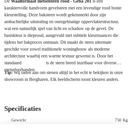
De
Waalformaat metselsteen rood - Geba 201
is een
karaktervolle handvorm gevelsteen met een levendige rood bonte
kleurstelling. Deze baksteen wordt gekenmerkt door zijn
ambachtelijke uitstraling en onregelmatige oppervlaktestructuur,
wat een natuurlijk spel van licht en schaduw op de gevel. De
basiskleur is dieprood, aangevuld met subtiele kleurnuances die
tijdens het bakproces ontstaan. Dit maakt de steen uitermate
geschikt voor zowel traditionele woningbouw als moderne
architectuur waarbij een warme textuur gewenst is. Door het
standaard
waalformaat
is de steen breed inzetbaar voor diverse
metselverbanden.
Tip:
Wij raden aan om stenen altijd in het echt te bekijken in onze
showroom in Bergharen. Elk beeldscherm toont kleuren anders.
Meng bovendien altijd meerdere pallets diagonaal voor een
gelijkmatig kleurbeeld.
Kleur & uitstraling
Specificaties
De kleur van de Geba 201 laat zich omschrijven als een rijk palet
aan roodtinten. Je ziet variaties van helder baksteenrood tot
Gewicht
750 Kg
donkerdere, bijna bruinrode accenten. Deze bonte sortering