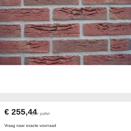
gallerij
Ga
naar
het
begin
€ 255,44
per pallet
van
de
Vraag naar exacte voorraad
afbeeldingen-