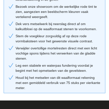
Bezoek onze showroom om de werkelijke rode tint te
Combinatietips van Geba 357
zien, aangezien een beeldscherm kleuren vaak
Combineer deze rode steen met een lichtgrijze voeg om het rode
vertekend weergeeft.
karakter extra te benadrukken, of kies voor een doorgestreken
Dek vers metselwerk bij neerslag direct af om
voeg in dezelfde kleur voor een monolithisch effect. De steen kan
kalkuitbloei op de waalformaat stenen te voorkomen.
zowel in wildverband als in halfsteensverband worden verwerkt
Stem de voegkleur zorgvuldig af op deze rode
voor een optimaal resultaat. Pak stenen van meerdere pallets door
vormbaksteen voor het gewenste visuele contrast.
elkaar voor een natuurlijk kleurverloop over de gehele gevel.
Verwijder overtollige mortelresten direct met een licht
Gebruik onze
adviestool
voor hulp bij je keuze of breng een
vochtige spons tijdens het verwerken van de gladde
bezoek aan onze showroom voor deskundig advies van een
stenen.
vakman.
Leg een stabiele en waterpas fundering voordat je
begint met het opmetselen van de gevelsteen.
Houd bij het metselen van dit waalformaat rekening
met een gemiddeld verbruik van 75 stuks per vierkante
meter.