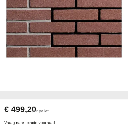
gallerij
Ga
naar
het
begin
€ 499,20
per pallet
van
de
Vraag naar exacte voorraad
afbeeldingen-