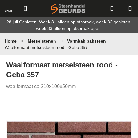
MENU
Ga
28 juli Gesloten. Week 31 alleen op afspraak, week 32 gesloten,
naar
week 33 alleen op afspraak open.
de
inhoud
Home
Metselstenen
Vormbak baksteen
Waalformaat metselsteen rood - Geba 357
Waalformaat metselsteen rood -
Geba 357
waalformaat ca 210x100x50mm
Ga
naar
het
einde
van
de
afbeeldingen-