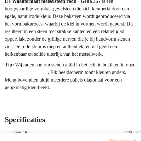
De
Waalformaat metselsteen rood - Geba 357
is een
hoogwaardige vormbak gevelsteen die zich kenmerkt door een
egale, natuurrode kleur. Deze baksteen wordt geproduceerd via
het vormbakproces, waarbij de klei in vormen wordt geperst. Dit
resulteert in een steen met strakke kanten en een relatief glad
oppervlak, zonder de grillige nerven die je bij handvorm stenen
ziet. De rode kleur is diep en authentiek, en dat geeft een
herkenbaar en solide uiterlijk van het metselwerk.
Tip:
Wij raden aan om stenen altijd in het echt te bekijken in onze
showroom Bergharen
. Elk beeldscherm toont kleuren anders.
Meng bovendien altijd meerdere pallets diagonaal voor een
gelijkmatig kleurbeeld.
Kleur & uitstraling
De kleur van de Geba 357 is een eerlijk en helder rood. In
tegenstelling tot veel andere sorteringen is deze steen minder
Specificaties
genuanceerd, waardoor een rustig en uniform gevelbeeld ontstaat.
De natuurlijke pigmenten in de klei zorgen ervoor dat de kleur
Gewicht
1490 Kg
ook na decennia van blootstelling aan zon en regen behouden