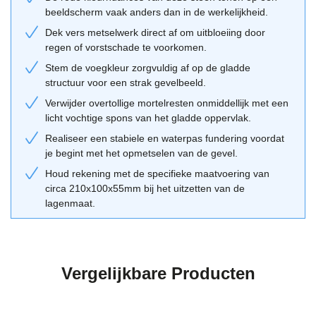
metselstenen rood
voor vergelijkbare opties.
beeldscherm vaak anders dan in de werkelijkheid.
Combinatietips van Geba 467
Dek vers metselwerk direct af om uitbloeiing door
regen of vorstschade te voorkomen.
Combineer deze rode metselsteen met een lichtgrijze of beige
Stem de voegkleur zorgvuldig af op de gladde
voeg voor een tijdloos resultaat. Een verdiepte voeg kan extra
structuur voor een strak gevelbeeld.
schaduwwerking geven, wat de strakke lijnen van de
Verwijder overtollige mortelresten onmiddellijk met een
vormbaksteen benadrukt. Voor deze steen is zowel een
licht vochtige spons van het gladde oppervlak.
wildverband als een halfsteensverband zeer geschikt. Pak stenen
Realiseer een stabiele en waterpas fundering voordat
altijd van meerdere pallets door elkaar voor een natuurlijk
je begint met het opmetselen van de gevel.
kleurverloop over de gehele gevel. Gebruik onze
adviestool
om te
zien hoe deze steen reageert op verschillende voegkleuren en
Houd rekening met de specifieke maatvoering van
circa 210x100x55mm bij het uitzetten van de
kozijntinten.
lagenmaat.
Vergelijkbare Producten