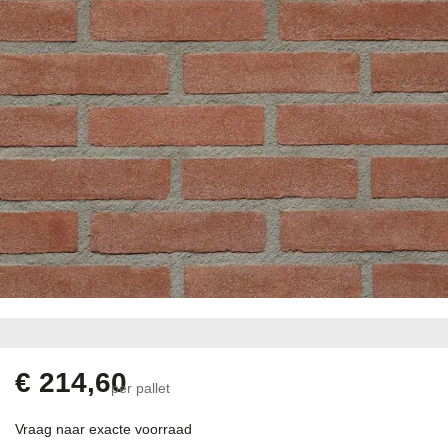
gallerij
Ga
naar
het
begin
€ 214,60
per pallet
van
de
Vraag naar exacte voorraad
afbeeldingen-