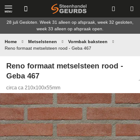
MENU
Ga
28 juli Gesloten. Week 31 alleen op afspraak, week 32 gesloten,
naar
week 33 alleen op afspraak open.
de
inhoud
Home
Metselstenen
Vormbak baksteen
Reno formaat metselsteen rood - Geba 467
Reno formaat metselsteen rood -
Geba 467
circa ca 210x100x55mm
Ga
naar
het
einde
van
de
afbeeldingen-