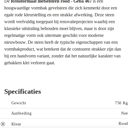
De
Renoformaat metselsteen rood - Geba 467
is een
hoogwaardige vormbak gevelsteen die zich kenmerkt door een
egale rode kleurstelling en een strakke afwerking. Deze steen
wordt veelvuldig toegepast bij renovatieprojecten waarbij een
klassieke uitstraling behouden moet blijven, maar is door zijn
regelmatige vorm ook uitermate geschikt voor moderne
nieuwbouw. De steen heeft de typische eigenschappen van een
vormbakproduct, wat betekent dat de contouren strakker zijn dan
bij een handvorm variant, zonder dat het natuurlijke karakter van
gebakken klei verloren gaat.
Tip:
Wij raden aan om stenen altijd in het echt te bekijken in onze
showroom Bergharen
. Elk beeldscherm toont kleuren anders.
Meng bovendien altijd meerdere pallets diagonaal voor een
Specificaties
gelijkmatig kleurbeeld.
Kleur & uitstraling
Gewicht
750 Kg
De kleur van de Geba 467 is een diepe, verzadigde rode tint die
Aanbieding
Nee
doet denken aan de traditionele bakstenen uit de vorige eeuw. Er
Rood
Kleur
zitten subtiele nuances in de partij die ontstaan tijdens het