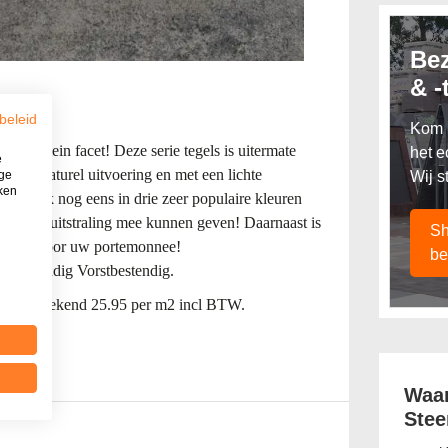
Be
& -
beleid
Kom l
s met klein facet! Deze serie tegels is uitermate
het e
e
in een naturel uitvoering en met een lichte
ige
Wij s
iken
tegel ook nog eens in drie zeer populaire kleuren
 gewenste uitstraling mee kunnen geven! Daarnaast is
Sh
delijke voor uw portemonnee!
be
stbestendig Vorstbestendig.
s is omgerekend 25.95 per m2 incl BTW.
Waar
Stee