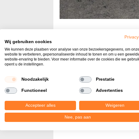
Ga
naar
Productomschrijving
het
Privacy
Wij gebruiken cookies
begin
Volledig nieuw is onze reeks Terrastegel
We kunnen deze plaatsen voor analyse van onze bezoekersgegevens, om onz
van
geschikt voor uw terras en verkrijgbaar 
website te verbeteren, gepersonaliseerde inhoud te tonen en om u een geweld
de
website-ervaring te bieden. Voor meer informatie over de cookies die we gebru
natuursteenstructuur. Doordat deze tuin
opent u de instellingen.
afbeeldingen-
verkrijgbaar is zal ook u de tuin er de
gallerij
de Terrastegel ook nog eens zeer vrien
Noodzakelijk
Prestatie
Onderhoudsvriendelijk Voetcomfort Vor
Functioneel
Advertenties
Afname is per 7 tegels= 2,52 m2. Prij
Accepteer alles
Weigeren
Nee, pas aan