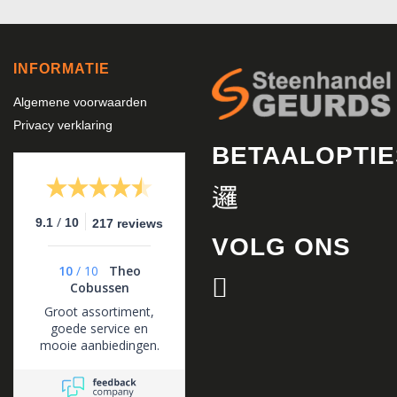
INFORMATIE
Algemene voorwaarden
Privacy verklaring
BETAALOPTIE
/
9.1
10
217 reviews
VOLG ONS
10
/
10
Theo
Cobussen
Groot assortiment,
goede service en
mooie aanbiedingen.