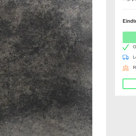
Eindt
O
L
R