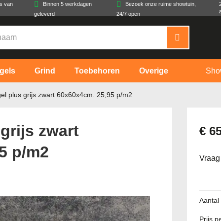
es van
Binnen 5 werkdagen
Bezoek onze ruime showtuin,
geleverd
24/7 open
gels
Grind
Toebehoren
Overige
Sho
gel plus grijs zwart 60x60x4cm. 25,95 p/m2
grijs zwart
€ 6
5 p/m2
Vraag
Aantal
Prijs 