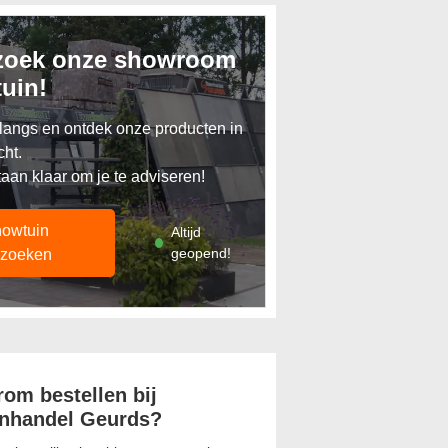
zoek onze showroom
tuin!
angs en ontdek onze producten in
cht.
taan klaar om je te adviseren!
owtuin
Altijd
geopend!
zoeken
om bestellen bij
nhandel Geurds?