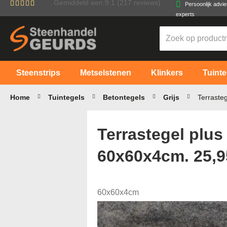
Gemiddeld een
9.1
(217 reviews)
Persoonlijk advi
Ga
experts
naar
de
inhoud
Steenstrips
Metselstenen
Klinkers
Tuinte
Home
Tuintegels
Betontegels
Grijs
Terraste
Terrastegel plus 
60x60x4cm. 25,9
60x60x4cm
Ga
naar