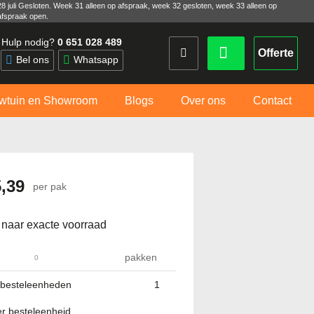
28 juli Gesloten. Week 31 alleen op afspraak, week 32 gesloten, week 33 alleen op
afspraak open.
Hulp nodig?
0 651 028 489
Offerte
Bel ons
Whatsapp
wtuin en Showroom
Blogs
Over ons
Contact
5,39
per pak
 naar exacte voorraad
pakken
 besteleenheden
per besteleenheid