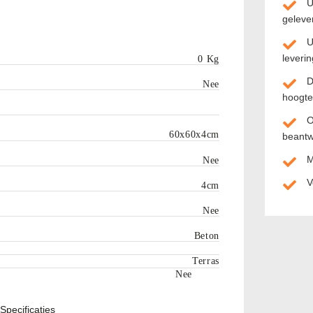
U
geleve
U
leverin
0 Kg
D
Nee
hoogte
O
60x60x4cm
beant
M
Nee
V
4cm
Nee
Beton
Terras
Nee
Specificaties