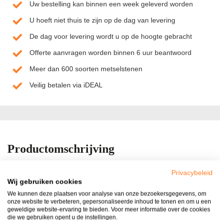
Uw bestelling kan binnen een week geleverd worden
U hoeft niet thuis te zijn op de dag van levering
De dag voor levering wordt u op de hoogte gebracht
Offerte aanvragen worden binnen 6 uur beantwoord
Meer dan 600 soorten metselstenen
Veilig betalen via iDEAL
Productomschrijving
Volledig nieuw is onze reeks Terrastegels met klein facet! Deze
Privacybeleid
serie tegels is uitermate geschikt voor uw terras en verkrijgbaar in
Wij gebruiken cookies
een naturel uitvoering en met een lichte natuursteenstructuur.
We kunnen deze plaatsen voor analyse van onze bezoekersgegevens, om
Doordat deze tuintegel ook nog eens in drie zeer populaire
onze website te verbeteren, gepersonaliseerde inhoud te tonen en om u een
geweldige website-ervaring te bieden. Voor meer informatie over de cookies
kleuren verkrijgbaar is zal ook u de tuin er de gewenste uitstraling
die we gebruiken opent u de instellingen.