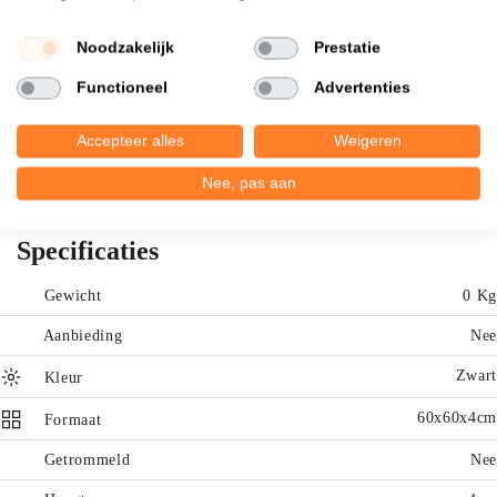
mee kunnen geven! Daarnaast is de Terrastegel ook nog eens zeer
vriendelijke voor uw portemonnee! Onderhoudsvriendelijk
Noodzakelijk
Prestatie
Voetcomfort Vorstbestendig Vorstbestendig.
Functioneel
Advertenties
Afname per 7 stuks = 2,52 m2 Prijs is omgerekend 25.95 per m2
incl BTW.
Accepteer alles
Weigeren
Nee, pas aan
Specificaties
Gewicht
0 Kg
Aanbieding
Nee
Zwart
Kleur
60x60x4cm
Formaat
Getrommeld
Nee