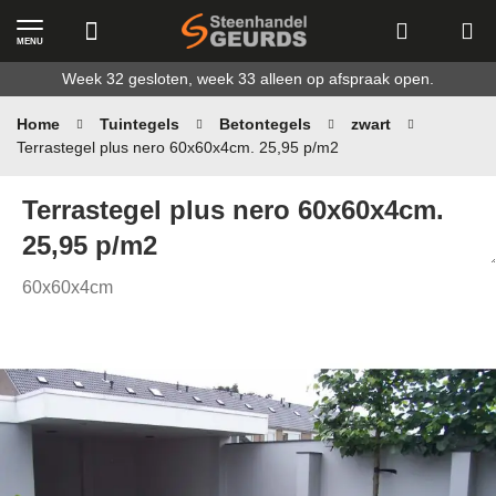
MENU
Ga
Week 32 gesloten, week 33 alleen op afspraak open.
naar
de
Home
Tuintegels
Betontegels
zwart
inhoud
Terrastegel plus nero 60x60x4cm. 25,95 p/m2
Terrastegel plus nero 60x60x4cm.
25,95 p/m2
60x60x4cm
Ga
naar
het
einde
van
de
afbeeldingen-
gallerij