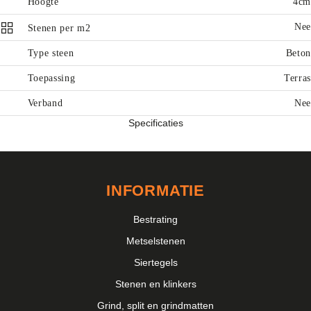
Hoogte
4cm
Nee
Stenen per m2
Type steen
Beton
Toepassing
Terras
Verband
Nee
Specificaties
INFORMATIE
Bestrating
Metselstenen
Siertegels
Stenen en klinkers
Grind, split en grindmatten