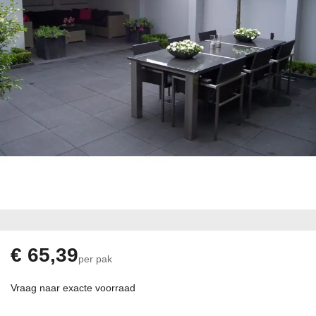
Ga
naar
het
begin
€ 65,39
per pak
van
de
Vraag naar exacte voorraad
afbeeldingen-
gallerij