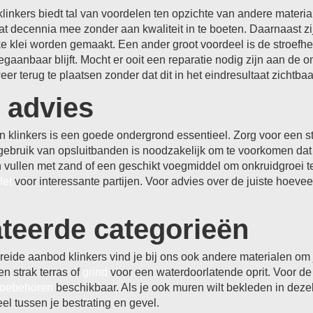
klinkers biedt tal van voordelen ten opzichte van andere mater
at decennia mee zonder aan kwaliteit in te boeten. Daarnaast zi
ke klei worden gemaakt. Een ander groot voordeel is de stroefhe
egaanbaar blijft. Mocht er ooit een reparatie nodig zijn aan de o
er terug te plaatsen zonder dat dit in het eindresultaat zichtbaar
 advies
an klinkers is een goede ondergrond essentieel. Zorg voor een s
ebruik van opsluitbanden is noodzakelijk om te voorkomen dat
 vullen met zand of een geschikt voegmiddel om onkruidgroei te 
let
voor interessante partijen. Voor advies over de juiste hoeve
teerde categorieën
reide aanbod klinkers vind je bij ons ook andere materialen om
n strak terras of
grind
voor een waterdoorlatende oprit. Voor de
toebehoren
beschikbaar. Als je ook muren wilt bekleden in dezel
l tussen je bestrating en gevel.