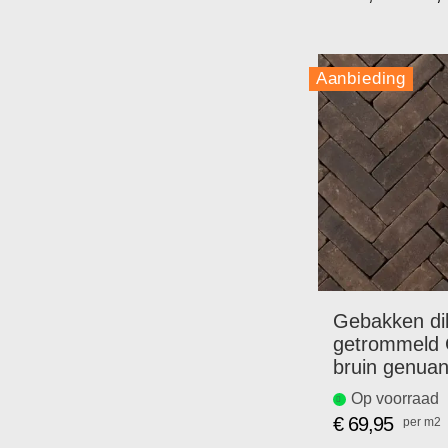
Speciale
prijs
Aanbieding
Gebakken di
getrommeld
bruin genuan
Op voorraad
€ 69,95
per m2