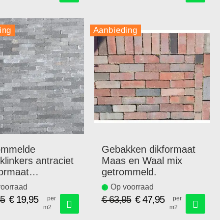
prijs
ing
Aanbieding
ommelde
Gebakken dikformaat
klinkers antraciet
Maas en Waal mix
ormaat
getrommeld.
x7,3cm.
oorraad
Op voorraad
95
€ 19,95
€ 63,95
€ 47,95
per
per
m2
m2
Speciale
Speciale
prijs
prijs