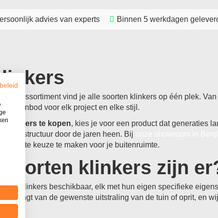
ersoonlijk advies van experts
Binnen 5 werkdagen gelever
linkers
beleid
linkerassortiment vind je alle soorten klinkers op één plek. Va
e
eed aanbod voor elk project en elke stijl.
ige
iken
uit
klinkers te kopen
, kies je voor een product dat generaties 
ur en structuur door de jaren heen. Bij
onze showroom in Berg
 de juiste keuze te maken voor je buitenruimte.
soorten klinkers zijn er
soorten klinkers beschikbaar, elk met hun eigen specifieke eige
k afhangt van de gewenste uitstraling van de tuin of oprit, en wij