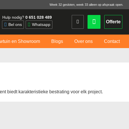
Week 32 gesloten, week 33 alleen op afspraak open.
Hulp nodig?
0 651 028 489
Offerte
Bel ons
Whatsapp
wtuin en Showroom
Blogs
Over ons
Contact
t biedt karakteristieke bestrating voor elk project.