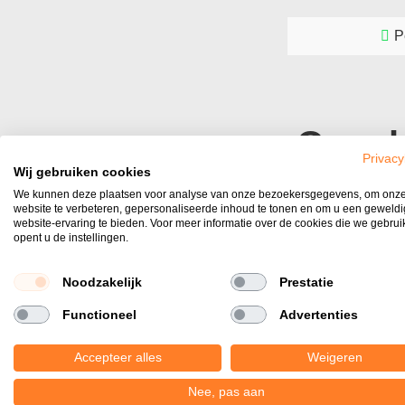
P
Over k
Privacy
Wij gebruiken cookies
In ons complete k
We kunnen deze plaatsen voor analyse van onze bezoekersgegevens, om onz
wij bieden een br
website te verbeteren, gepersonaliseerde inhoud te tonen en om u een geweld
website-ervaring te bieden. Voor meer informatie over de cookies die we gebru
Wanneer je besl
opent u de instellingen.
behouden hun kle
echt bekijken om
Noodzakelijk
Prestatie
Welke 
Functioneel
Advertenties
Er zijn diverse 
Accepteer alles
Weigeren
bepaald type ster
Nee, pas aan