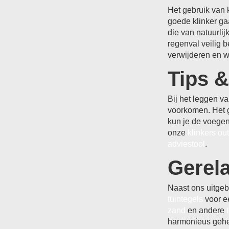
Het gebruik van 
goede klinker ga
die van natuurlij
regenval veilig b
verwijderen en we
Tips &
Bij het leggen v
voorkomen. Het g
kun je de voegen
onze
klinkers out
adviestool
.
Gerela
Naast ons uitgeb
tuintegels
voor ee
zand
en andere
harmonieus gehee