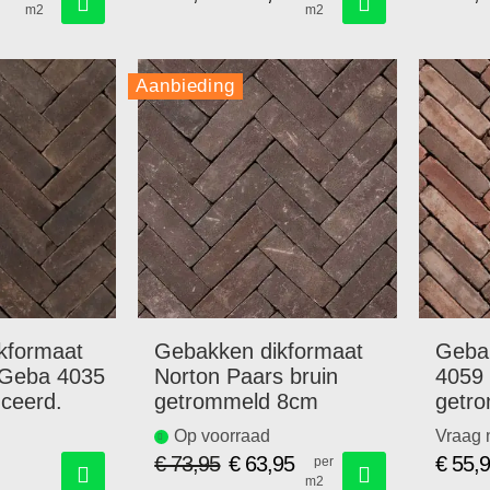
m2
m2
Speciale
prijs
Aanbieding
kformaat
Gebakken dikformaat
Gebak
 Geba 4035
Norton Paars bruin
4059
ceerd.
getrommeld 8cm
getro
p/m2
Op voorraad
Vraag 
€ 73,95
€ 63,95
€ 55,
per
m2
Speciale