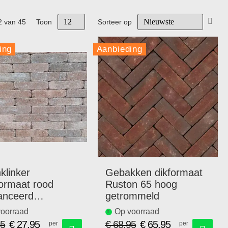
Van
2
van
45
Toon
Sorteer op
hoo
naar
ing
Aanbieding
laag
sort
klinker
Gebakken dikformaat
ormaat rood
Ruston 65 hoog
anceerd
getrommeld
ommeld
oorraad
Op voorraad
95
€ 27,95
€ 68,95
€ 65,95
per
per