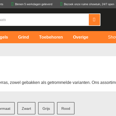
rts
Binnen 5 werkdagen geleverd
Bezoek onze ruime showtuin, 24/7 open
gels
Grind
Toebehoren
Overige
Sho
terras, zowel gebakken als getrommelde varianten. Ons assortimen
ormaat
Zwart
Grijs
Rood