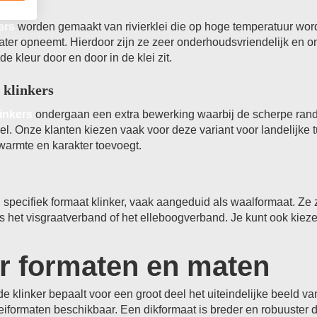
nkers
ers
worden gemaakt van rivierklei die op hoge temperatuur word
ater opneemt. Hierdoor zijn ze zeer onderhoudsvriendelijk en 
de kleur door en door in de klei zit.
klinkers
inkers
ondergaan een extra bewerking waarbij de scherpe ran
l. Onze klanten kiezen vaak voor deze variant voor landelijke 
t warmte en karakter toevoegt.
 specifiek formaat klinker, vaak aangeduid als waalformaat. Ze 
s het visgraatverband of het elleboogverband. Je kunt ook kiez
r formaten en maten
e klinker bepaalt voor een groot deel het uiteindelijke beeld va
iformaten beschikbaar. Een dikformaat is breder en robuuster da