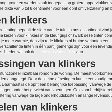
 nog groter en worden vaak toegepast op grotere oppervlakken wa
le dikte van 6 tot 8 centimeter voor een oprit om verzakking en
n klinkers
estrating bepaalt de sfeer van de tuin. In ons assortiment vind
je kiezen voor klinkers in de kleur grijs of zwart; deze tinten
 je meer warmte, dan zijn rode klinkers of bruine varianten ee
verschillende tinten in één partij gemengd zijn voor een levendi
is, bieden wij ook de
steenstrip vloerklinker
aan.
ssingen van klinkers
ltifunctioneel inzetbaar rondom de woning. De meest voorkome
den aangelegd. Door de kleine afmetingen kun je eenvoudig ro
jn. Daarnaast is de oprit een belangrijke toepassing; vanwege d
l liggen onder het gewicht van voertuigen. Ook voor bedrijfster
estering vanwege de lage onderhoudskosten en lange levensduu
len van klinkers