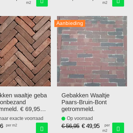
m2
m2
Speciale
Speciale
prijs
prijs
Aanbieding
ken waaltje geba
Gebakken Waaltje
 onbezand
Paars-Bruin-Bont
mmeld. € 69,95
getrommeld.
naar exacte voorraad
Op voorraad
96
€ 56,95
€ 49,95
per m2
per
m2
Speciale