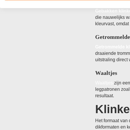
Gebakken kli
Gebakken klink
die nauwelijks w
kleurvast, omdat 
Getrommelde 
Getrommelde kl
draaiende tromme
uitstraling direc
Waaltjes
Waaltjes
zijn een
legpatronen zoal
resultaat.
Klinke
Het formaat van d
dikformaten en ke