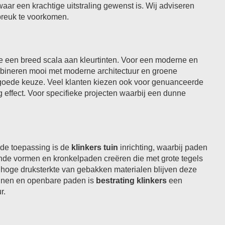
ar een krachtige uitstraling gewenst is. Wij adviseren
 breuk te voorkomen.
 je een breed scala aan kleurtinten. Voor een moderne en
 combineren mooi met moderne architectuur en groene
n goede keuze. Veel klanten kiezen ook voor genuanceerde
g effect. Voor specifieke projecten waarbij een dunne
nde toepassing is de
klinkers tuin
inrichting, waarbij paden
nde vormen en kronkelpaden creëren die met grote tegels
e hoge druksterkte van gebakken materialen blijven deze
reinen en openbare paden is
bestrating klinkers
een
r.