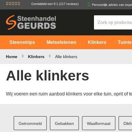
Gemiddeld een
9.1
(217 reviews)
Persoonlijk advies van expe
Ga
naar
de
inhoud
Steenstrips
Metselstenen
Klinkers
Tuinte
Home
Klinkers
Alle klinkers
Alle klinkers
Wij voeren een ruim aanbod klinkers voor elke tuin, oprit of 
Getrommeld
Gebakken
Waalformaat
Dikf