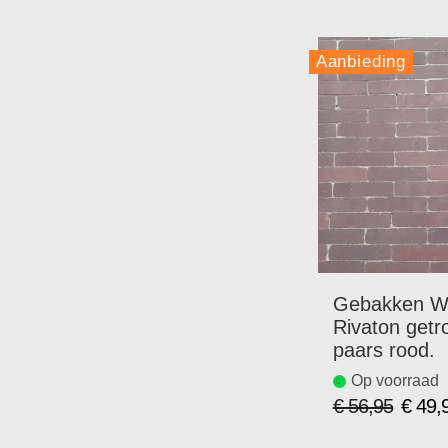
Aanbieding
Gebakken Wa
Rivaton get
paars rood.
Op voorraad
€ 56,95
€ 49,
Speciale
prijs