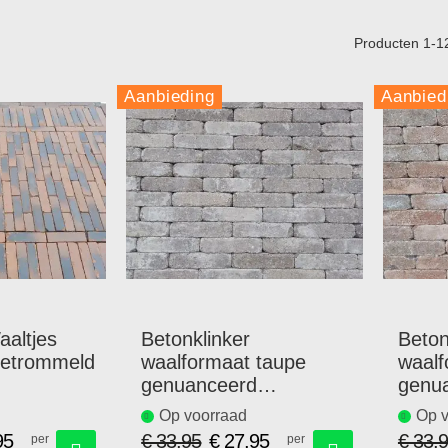
Producten
1
-
1
Aanbieding
Aanbied
altjes
Betonklinker
Beton
getrommeld
waalformaat taupe
waalf
genuanceerd
genu
getrommeld
getr
Op voorraad
Op v
95
€ 33,95
€ 27,95
€ 33,
per
per