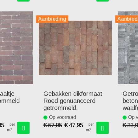
prijs
Aanbieding
Aanbied
altje
Gebakken dikformaat
Getr
rommeld
Rood genuanceerd
beton
getrommeld.
waalf
20x5
Op voorraad
Op v
95
€ 57,95
€ 47,95
€ 33,
per
per
m2
m2
Speciale
prijs